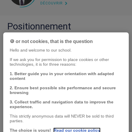
DÉCOUVRIR
Positionnement
La chaire poursuit une triple activité :
🍪 or not cookies, that is the question
Formation de futures générations de
Hello and welcome to our school.
manageurs au sein de PSB sur les
If we ask you for permission to place cookies or other
technologies, it is for three reasons:
thèmes liés aux nouvelles pratiques de
management de l’innovation et de la
1. Better guide you in your orientation with adapted
content
créativité ;
2. Ensure best possible site performance and secure
Missions de recherche et d’expertise
browsing
pour contribuer aux réflexions des
3. Collect traffic and navigation data to improve the
partenaires privés et institutionnels sur
experience.
l’évolution des pratiques de l’innovation
This strictly anonymous data will NEVER be sold to third
parties.
et de la créativité, par le moyen de projet
The choice is yours!
Read our cookie policy