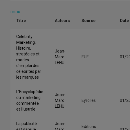
BOOK
Titre
Auteurs
Source
Date
Celebrity
Marketing,
Histoire,
Jean-
stratégies et
Marc
EUE
01/2
modes
LEHU
d’emploi des
célébrités par
les marques
L’Encyclopédie
Jean-
du marketing
Marc
Eyrolles
01/2
commentée
LEHU
et illustrée
La publicité
Jean-
Editions
est dans le
Marc
01/2