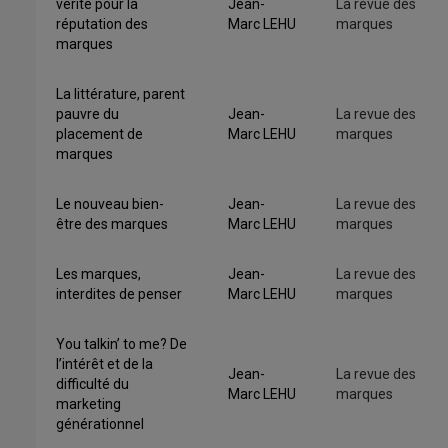
vérité pour la
Jean-
La revue des
réputation des
Marc LEHU
marques
marques
La littérature, parent
pauvre du
Jean-
La revue des
placement de
Marc LEHU
marques
marques
Le nouveau bien-
Jean-
La revue des
être des marques
Marc LEHU
marques
Les marques,
Jean-
La revue des
interdites de penser
Marc LEHU
marques
You talkin’ to me? De
l’intérêt et de la
Jean-
La revue des
difficulté du
Marc LEHU
marques
marketing
générationnel