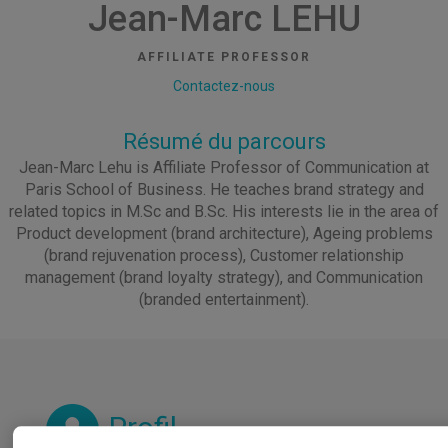
Jean-Marc LEHU
AFFILIATE PROFESSOR
Contactez-nous
Résumé du parcours
Jean-Marc Lehu is Affiliate Professor of Communication at
Paris School of Business. He teaches brand strategy and
related topics in M.Sc and B.Sc. His interests lie in the area of
Product development (brand architecture), Ageing problems
(brand rejuvenation process), Customer relationship
management (brand loyalty strategy), and Communication
(branded entertainment).
Profil