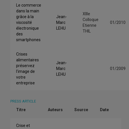
Le commerce
dans la main
XIIIe
grâce à la
Jean-
Colloque
viscosité
Marc
01/2010
Etienne
électronique
LEHU
THIL
des
smartphones
Crises
alimentaires
Jean-
préservez
Marc
01/2009
l'image de
LEHU
votre
entreprise
PRESS ARTICLE
Titre
Auteurs
Source
Date
Crise et