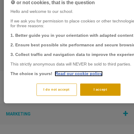
🍪 or not cookies, that is the question
Hello and welcome to our school.
Degree
PhD, Business Administration, Marketing (graduated
If we ask you for permission to place cookies or other technologies
for three reasons:
in 1993)
1. Better guide you in your orientation with adapted content
Département pédagogique
2. Ensure best possible site performance and secure brows
Marketing
3. Collect traffic and navigation data to improve the experie
This strictly anonymous data will NEVER be sold to third parties.
The choice is yours!
Read our cookie policy
I do not accept
I accept
Expertises
MARKETING