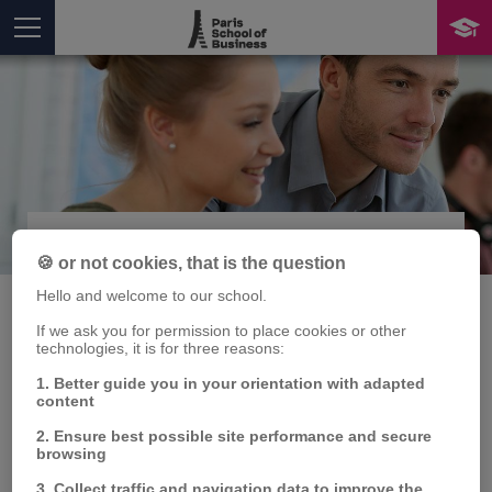
Publication
You are here
🍪 or not cookies, that is the question
Hello and welcome to our school.
If we ask you for permission to place cookies or other
technologies, it is for three reasons:
Le nouveau bien-être
1. Better guide you in your orientation with adapted
des marques
content
2. Ensure best possible site performance and secure
browsing
Jean-Marc LEHU
3. Collect traffic and navigation data to improve the