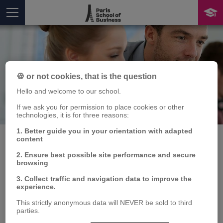
🍪 or not cookies, that is the question
Hello and welcome to our school.
Publication
If we ask you for permission to place cookies or other
You are here
technologies, it is for three reasons:
1. Better guide you in your orientation with adapted
content
2. Ensure best possible site performance and secure
M.B.A – L’essentiel du
browsing
3. Collect traffic and navigation data to improve the
Management
experience.
This strictly anonymous data will NEVER be sold to third
Jean-Marc LEHU
parties.